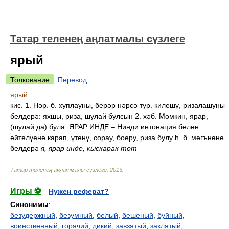
Татар теленең аңлатмалы сүзлеге
ярый
Толкование
Перевод
ярый
кис. 1. Нәр. б. хуплауны, берәр нәрсә тур. килешү, ризалашуны
белдерә: яхшы, риза, шулай булсын 2. хәб. Мөмкин, ярар,
(шулай да) була. ЯРАР ИНДЕ – Нинди интонация белән
әйтелүенә карап, үтенү, сорау, боеру, риза булу һ. б. мәгънәне
белдерә
я, ярар инде, кыскарак тот
Татар теленең аңлатмалы сүзлеге
.
2013
.
Игры ⚽
Нужен реферат?
Синонимы
:
безудержный
,
безумный
,
белый
,
бешеный
,
буйный
,
воинственный
,
горячий
,
дикий
,
завзятый
,
заклятый
,