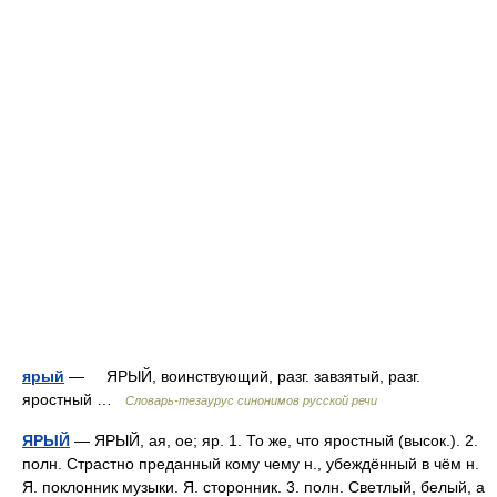
ярый
— ЯРЫЙ, воинствующий, разг. завзятый, разг.
яростный …
Словарь-тезаурус синонимов русской речи
ЯРЫЙ
— ЯРЫЙ, ая, ое; яр. 1. То же, что яростный (высок.). 2.
полн. Страстно преданный кому чему н., убеждённый в чём н.
Я. поклонник музыки. Я. сторонник. 3. полн. Светлый, белый, а