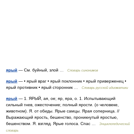
ярый
— См. буйный, злой …
Словарь синонимов
ярый
— • ярый враг • ярый поклонник • ярый приверженец •
ярый противник • ярый сторонник …
Словарь русской идиоматики
ярый
— 1. ЯРЫЙ, ая, ое; яр, яра, о. 1. Испытывающий
сильный гнев, ожесточение; полный ярости. (о человеке,
животном). Я. от обиды. Ярые самцы. Ярая соперница. //
Выражающий ярость, бешенство, проникнутый яростью,
бешенством. Я. взгляд. Ярые голоса. Cпас …
Энциклопедический
словарь