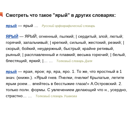
Смотреть что такое "ярый" в других словарях:
ярый
— ярый …
Русский орфографический словарь
ЯРЫЙ
— ЯРЫЙ, огненный, пылкий; | сердитый, злой, лютый;
горячий, запальчивый; | крепкий, сильный, жестокий, резкий; |
скорый, бойкий, неудержный, быстрый; крайне ретивый,
рьяный; | расплавленный и плавкий; весьма горючий; | белый,
блестящий, яркий; |… …
Толковый словарь Даля
ярый
— ярая, ярое; яр, яра, яро. 1. То же, что яростный в 1
знач. (книжн.). «Ярый гнев. Пчелки, пчелки! Крылатые, летите
ярым роем… впейтесь в бесстыжие глаза!» А.Островский. 2.
только полн. формы. С увлечением делающий что н., усердно,
страстно… …
Толковый словарь Ушакова