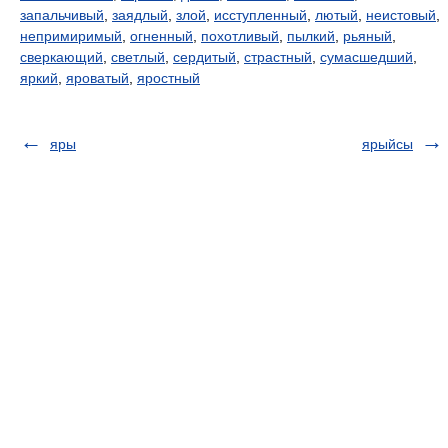
запальчивый
,
заядлый
,
злой
,
исступленный
,
лютый
,
неистовый
,
непримиримый
,
огненный
,
похотливый
,
пылкий
,
рьяный
,
сверкающий
,
светлый
,
сердитый
,
страстный
,
сумасшедший
,
яркий
,
яроватый
,
яростный
яры
ярыйсы