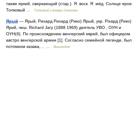
также яркий, сверкающий (стар.). Я. воск. Я. мёд. Солнце ярое.
Толковый …
Толковый словарь Ожегова
Ярый
— Ярый, Рихард Рихард (Рико) Ярый, укр. Ріхард (Рико)
Ярий, чеш. Richard Jary (1888 1969) деятель УВО , ОУН и
ОУН(б). По происхождению венгерский еврей, был офицером
австро венгерской армии [1]. Согласно семейной легенде, был
потомком казака,… …
Википедия