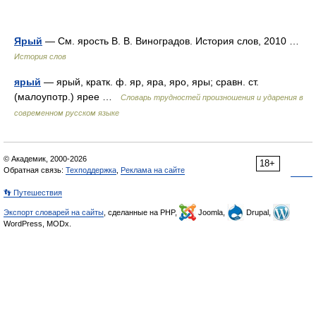
Ярый
— См. ярость В. В. Виноградов. История слов, 2010 …
История слов
ярый
— ярый, кратк. ф. яр, яра, яро, яры; сравн. ст.
(малоупотр.) ярее …
Словарь трудностей произношения и ударения в
современном русском языке
© Академик, 2000-2026
18+
Обратная связь:
Техподдержка
,
Реклама на сайте
👣 Путешествия
Экспорт словарей на сайты
, сделанные на PHP,
Joomla,
Drupal,
WordPress, MODx.